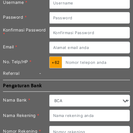
Username
*
Password
*
Konfirmasi Password
*
Email
*
No. Telp/HP
*
+62
Referral
-
Pengaturan Bank
Nama Bank
*
Nama Rekening
*
Nomor Rekening
*