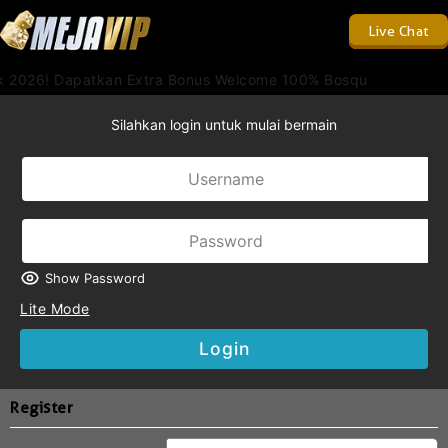
Live Chat
aik 2026! Dapatkan Extra Bonus Welcome 100% Bosqu
Silahkan login untuk mulai bermain
Show Password
Lite Mode
Login
Register